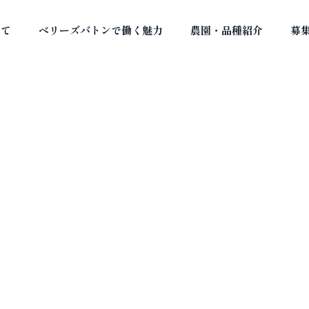
いて
ベリーズバトンで働く魅力
農園・品種紹介
募
大石 優生（おおいし ゆ