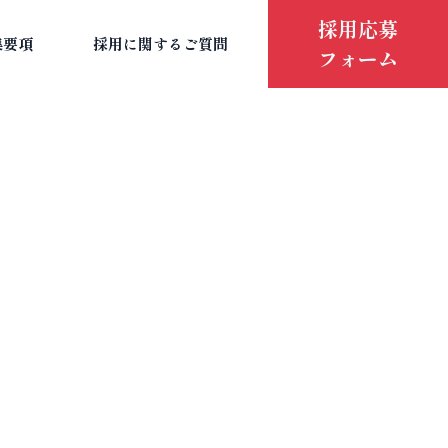
採用応募
集要項
採用に関するご質問
フォーム
HOME
うき）