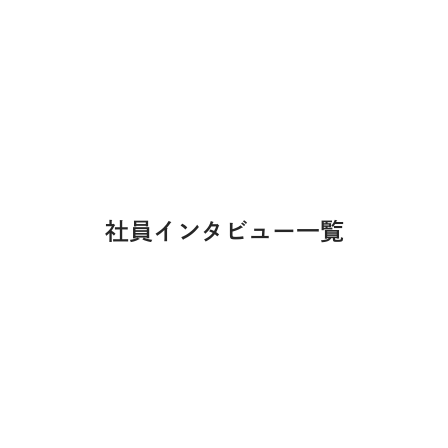
です。自分の手で苗を育て、会社の成長に直接関わるやりがいを実感し
社員インタビュー一覧